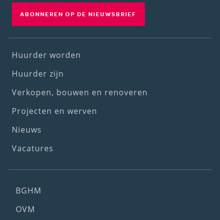
ABONNEREN OP DE NIEUWSBRIEF
Footer
Huurder worden
(1st
Huurder zijn
menu)
Verkopen, bouwen en renoveren
Projecten en werven
Nieuws
Vacatures
Footer
BGHM
(2nd
OVM