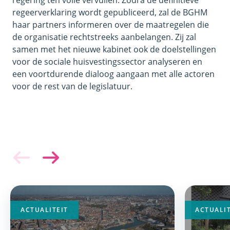
regering ten volle vervullen. Zodra de definitieve
regeerverklaring wordt gepubliceerd, zal de BGHM
haar partners informeren over de maatregelen die
de organisatie rechtstreeks aanbelangen. Zij zal
samen met het nieuwe kabinet ook de doelstellingen
voor de sociale huisvestingssector analyseren en
een voortdurende dialoog aangaan met alle actoren
voor de rest van de legislatuur.
ACTUALITEIT
ACTUALIT