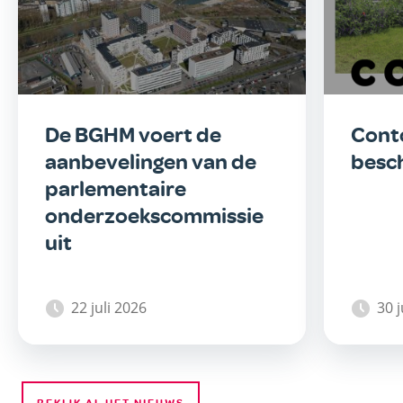
De BGHM voert de
Conto
aanbevelingen van de
besc
parlementaire
onderzoekscommissie
uit
22 juli 2026
30 