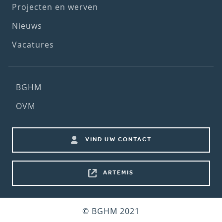
Projecten en werven
Nieuws
Vacatures
Footer
BGHM
(2nd
OVM
menu)
Footer
VIND UW CONTACT
shortcuts
ARTEMIS
Bottom
© BGHM 2021