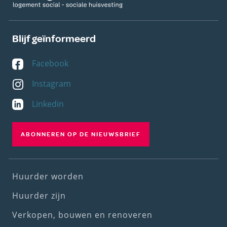
Blijf geïnformeerd
Facebook
Instagram
Linkedin
ABONNEREN OP DE NIEUWSBRIEF
Footer
Huurder worden
(1st
Huurder zijn
menu)
Verkopen, bouwen en renoveren