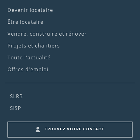
Footer
Devenir locataire
(1st
Être locataire
menu)
Vendre, construire et rénover
Projets et chantiers
Toute l'actualité
Offres d'emploi
Footer
SLRB
(2nd
SISP
menu)
Footer
TROUVEZ VOTRE CONTACT
shortcuts