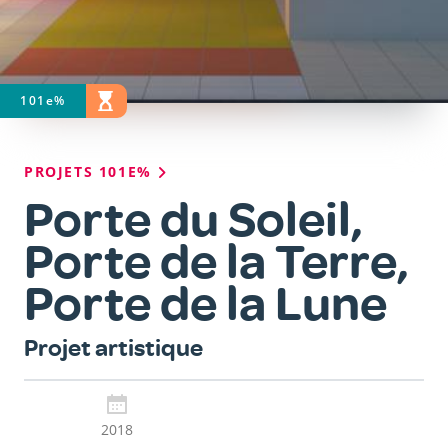
101
e
%
STATUT DU PROJET
EN COURS
Fil
PROJETS 101E%
d'Ariane
Porte du Soleil,
Porte de la Terre,
Porte de la Lune
Sous-
Projet artistique
titre
2018