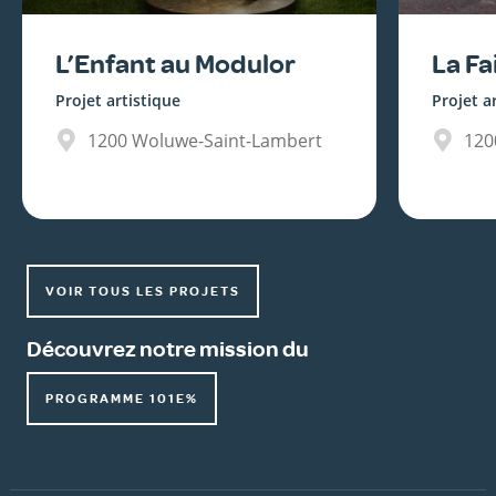
L’Enfant au Modulor
La Fai
Projet artistique
Projet a
1200
Woluwe-Saint-Lambert
120
VOIR TOUS LES PROJETS
Découvrez notre mission du
PROGRAMME 101E%