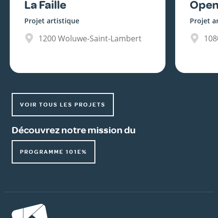
La Faille
Open
Projet artistique
Projet a
1200
Woluwe-Saint-Lambert
108
VOIR TOUS LES PROJETS
Découvrez notre mission du
PROGRAMME 101E%
Image