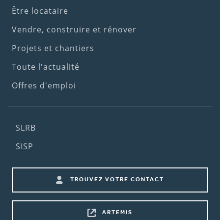
(1st
Être locataire
menu)
Vendre, construire et rénover
Projets et chantiers
Toute l'actualité
Offres d'emploi
Footer
SLRB
(2nd
SISP
menu)
Footer
TROUVEZ VOTRE CONTACT
shortcuts
ARTEMIS