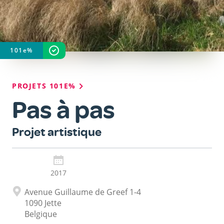
101
e
%
STATUT DU PROJET
TERMINÉ
Fil
PROJETS 101E%
d'Ariane
Pas à pas
Sous-
Projet artistique
titre
2017
Adresse
Avenue Guillaume de Greef 1-4
1090
Jette
Belgique