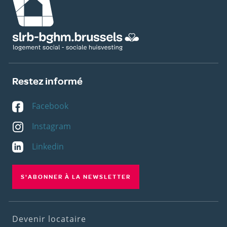
Restez informé
Facebook
Instagram
Linkedin
S'ABONNER À LA NEWSLETTER
Footer
Devenir locataire