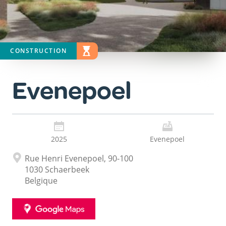
CONSTRUCTION
STATUT DU PROJET
EN ÉTUDE
Evenepoel
2025
Evenepoel
Adresse
Rue Henri Evenepoel, 90-100
1030
Schaerbeek
Belgique
GOOGLE
MAPS