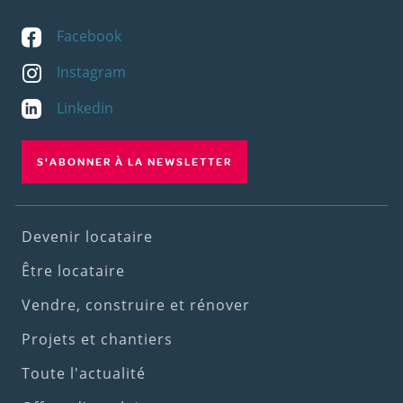
Facebook
Instagram
Linkedin
S'ABONNER À LA NEWSLETTER
Footer
Devenir locataire
(1st
Être locataire
menu)
Vendre, construire et rénover
Projets et chantiers
Toute l'actualité