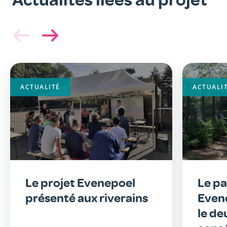
ACTUALITÉ
ACTUALI
Le projet Evenepoel
Le pa
présenté aux riverains
Even
le de