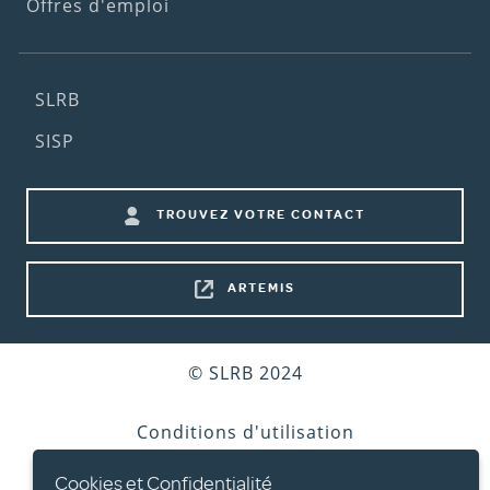
Offres d'emploi
Footer
SLRB
(2nd
SISP
menu)
Footer
TROUVEZ VOTRE CONTACT
shortcuts
ARTEMIS
Bottom
© SLRB 2024
footer
Conditions d'utilisation
Cookies et Confidentialité