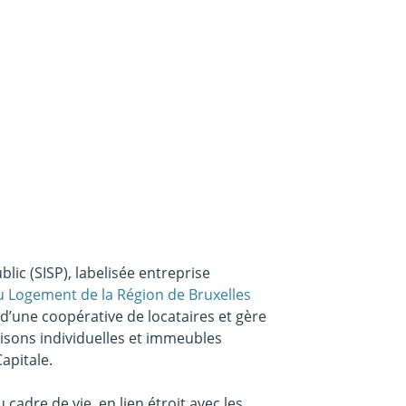
lic (SISP), labelisée entreprise
u Logement de la Région de Bruxelles
 d’une coopérative de locataires et gère
isons individuelles et immeubles
apitale.
adre de vie, en lien étroit avec les