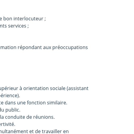
le bon interlocuteur ;
ts services ;
ormation répondant aux préoccupations
érieur à orientation sociale (assistant
périence).
e dans une fonction similaire.
du public.
 la conduite de réunions.
tivité.
multanément et de travailler en