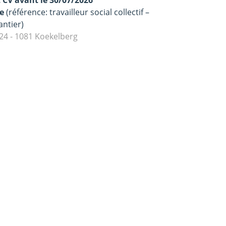
t CV avant le 30/07/2026
be
(référence: travailleur social collectif –
ntier)
24 - 1081 Koekelberg