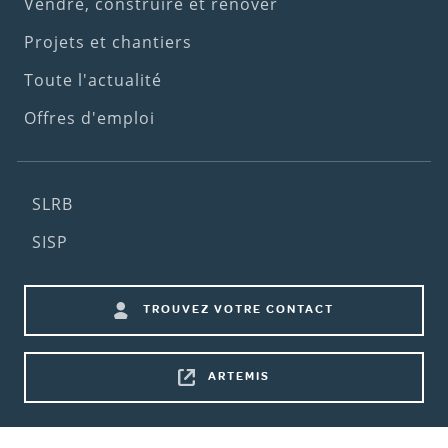
menu)
Vendre, construire et rénover
Projets et chantiers
Toute l'actualité
Offres d'emploi
Footer
SLRB
(2nd
SISP
menu)
Footer
TROUVEZ VOTRE CONTACT
shortcuts
ARTEMIS
Bottom