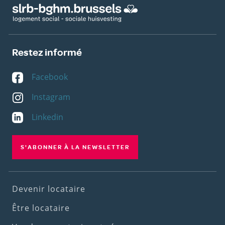
Restez informé
Facebook
Instagram
Linkedin
S'ABONNER À LA NEWSLETTER
Footer
Devenir locataire
(1st
Être locataire