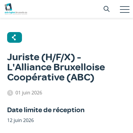
Aller
Searc
Recherc
au
T
n
contenu
principal
Juriste (H/F/X) -
L'Alliance Bruxelloise
Coopérative (ABC)
01 juin 2026
Date limite de réception
12 juin 2026