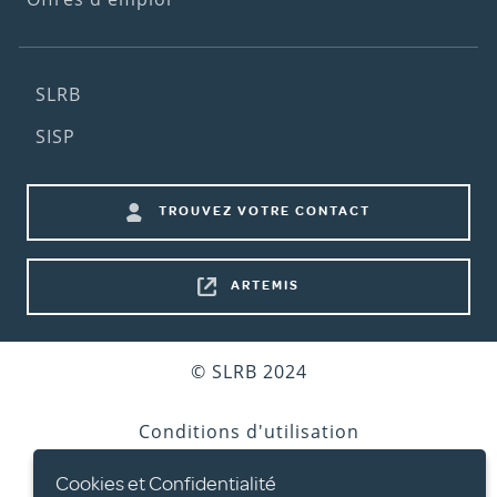
Footer
SLRB
(2nd
SISP
menu)
Footer
TROUVEZ VOTRE CONTACT
shortcuts
ARTEMIS
Bottom
© SLRB 2024
footer
Conditions d'utilisation
Cookies et Confidentialité
Vie privée