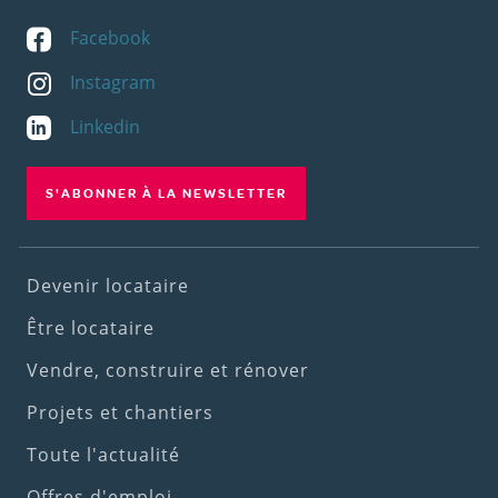
Facebook
Instagram
Linkedin
S'ABONNER À LA NEWSLETTER
Footer
Devenir locataire
(1st
Être locataire
menu)
Vendre, construire et rénover
Projets et chantiers
Toute l'actualité
Offres d'emploi